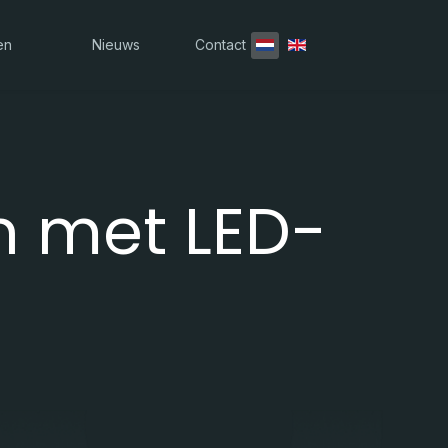
Selecteer de taal
en
Nieuws
Contact
n met LED-