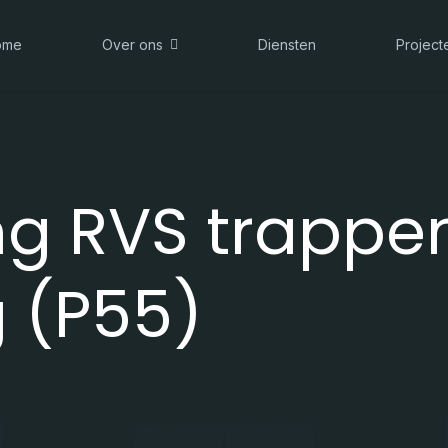
ome
Over ons
Diensten
Project
ng RVS trappe
g (P55)