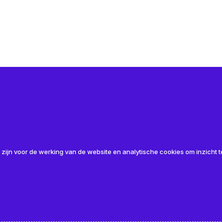
 Articles
 zijn voor de werking van de website en analytische cookies om inzicht te
RAP-project ExxonMobil, Europoort
N