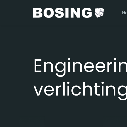
H
Engineeri
verlichtin