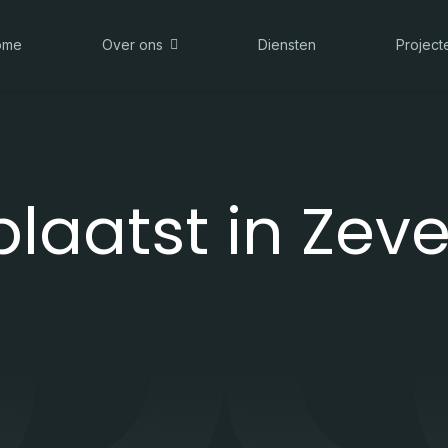
ome
Over ons
Diensten
Project
plaatst in Zev