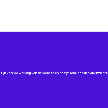
 Articles
 zijn voor de werking van de website en analytische cookies om inzicht te
Bosing opent nieuwe vestiging in
A